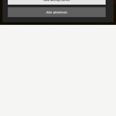
Alle ablehnen
Unsere Produkte
Achten Sie auf die
Sicherheit, Qualität und
den Komfort Ihres
Schlafes, um den nächsten