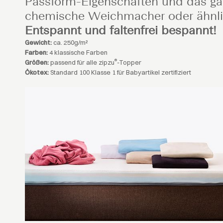
Passform-Eigenschaften und das g
chemische Weichmacher oder ähnli
Entspannt und faltenfrei bespannt!
Gewicht:
ca. 250g/m²
Farben:
4 klassische Farben
®
Größen:
passend für alle zipzu
-Topper
Ökotex:
Standard 100 Klasse 1 für Babyartikel zertifiziert