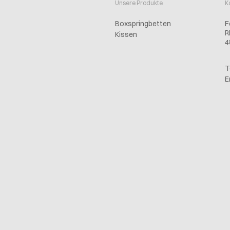
Unsere Produkte
K
Boxspringbetten
F
R
Kissen
4
T
E