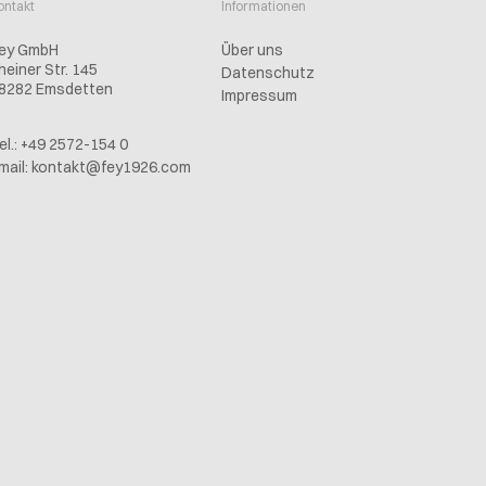
ontakt
Informationen
ey GmbH
Über uns
heiner Str. 145
Datenschutz
8282 Emsdetten
Impressum
el.: +49 2572-154 0
mail:
kontakt@fey1926.com