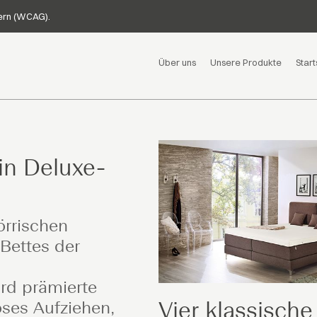
sern (WCAG).
Über uns
Unsere Produkte
Start
in Deluxe-
örrischen
Bettes der
ard prämierte
Vier klassische
ses Aufziehen,