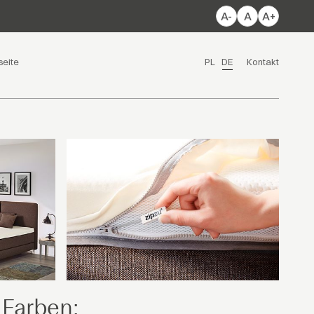
A-
A
A+
seite
PL
DE
Kontakt
 Farben: