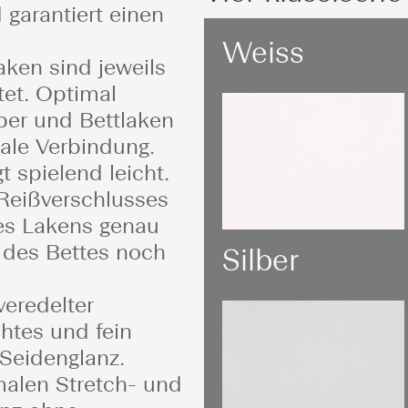
 garantiert einen
Weiss
ken sind jeweils
tet. Optimal
per und Bettlaken
ale Verbindung.
 spielend leicht.
 Reißverschlusses
des Lakens genau
n des Bettes noch
Silber
veredelter
htes und fein
 Seidenglanz.
malen Stretch- und