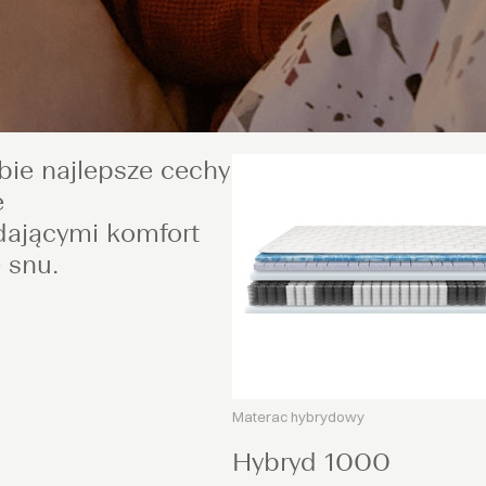
bie najlepsze cechy
e
ającymi komfort
 snu.
Materac hybrydowy
Hybryd 1000