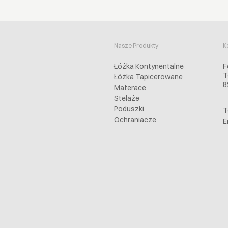
Nasze Produkty
K
Łóżka Kontynentalne
F
T
Łóżka Tapicerowane
8
Materace
Stelaże
Poduszki
T
Ochraniacze
E