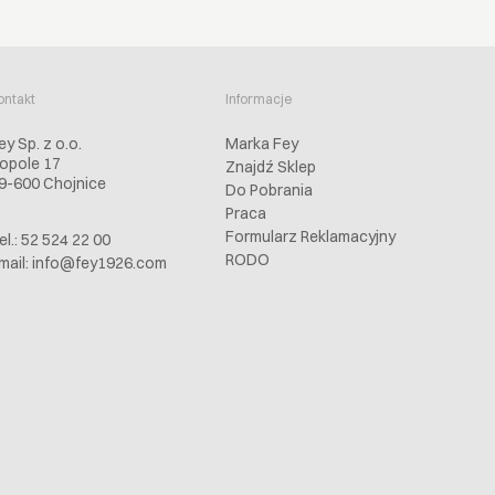
ontakt
Informacje
ey Sp. z o.o.
Marka Fey
opole 17
Znajdź Sklep
9-600 Chojnice
Do Pobrania
Praca
Formularz Reklamacyjny
el.: 52 524 22 00
RODO
mail:
info@fey1926.com