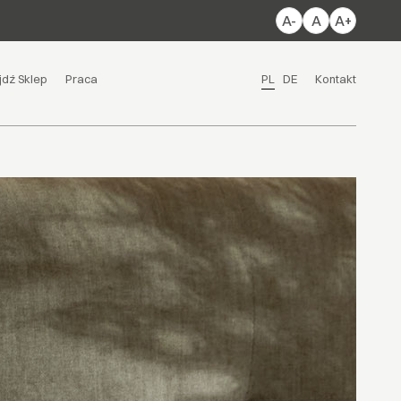
A-
A
A+
jdź Sklep
Praca
PL
DE
Kontakt