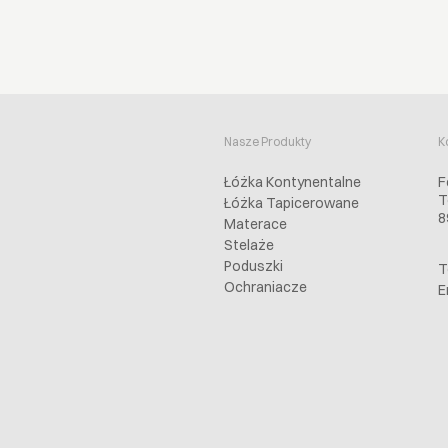
Nasze Produkty
K
Łóżka Kontynentalne
F
T
Łóżka Tapicerowane
8
Materace
Stelaże
Poduszki
T
Ochraniacze
E