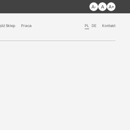
A-
A
A+
jdź Sklep
Praca
PL
DE
Kontakt