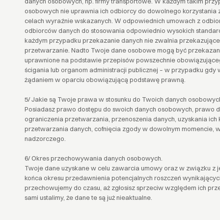
danych osobowych, np. firmy transportowe. W każdym takim prz
osobowych nie uprawnia ich odbiorcy do dowolnego korzystania z 
celach wyraźnie wskazanych. W odpowiednich umowach z odbio
odbiorców danych do stosowania odpowiednio wysokich standa
każdym przypadku przekazanie danych nie zwalnia przekazująceg
przetwarzanie. Nadto Twoje dane osobowe mogą być przekazane
uprawnione na podstawie przepisów powszechnie obowiązujące
ścigania lub organom administracji publicznej – w przypadku gdy
żądaniem w oparciu obowiązującą podstawę prawną.
5/ Jakie są Twoje prawa w stosunku do Twoich danych osobowyc
Posiadasz prawo dostępu do swoich danych osobowych, prawo do 
ograniczenia przetwarzania, przenoszenia danych, uzyskania ich 
przetwarzania danych, cofnięcia zgody w dowolnym momencie, wn
nadzorczego.
6/ Okres przechowywania danych osobowych.
Twoje dane uzyskane w celu zawarcia umowy oraz w związku z 
końca okresu przedawnienia potencjalnych roszczeń wynikający
przechowujemy do czasu, aż zgłosisz sprzeciw względem ich pr
sami ustalimy, że dane te są już nieaktualne.