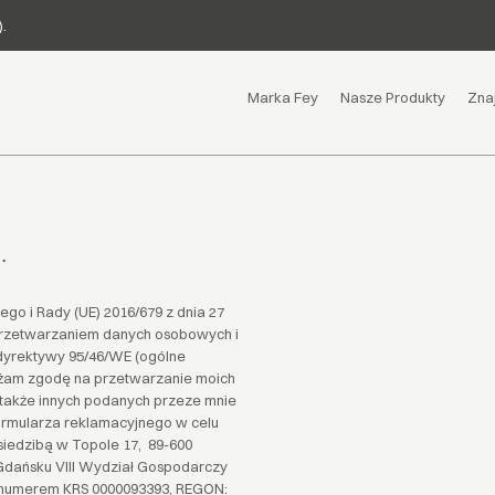
.
Marka Fey
Nasze Produkty
Zna
.
iego i Rady (UE) 2016/679 z dnia 27
 przetwarzaniem danych osobowych i
dyrektywy 95/46/WE (ogólne
ażam zgodę na przetwarzanie moich
a także innych podanych przeze mnie
ormularza reklamacyjnego w celu
siedzibą w Topole 17, 89-600
Gdańsku VIII Wydział Gospodarczy
 numerem KRS 0000093393, REGON: