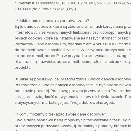
numerem KRS 0000093393, REGON: 012701897, NIP: 5611307658, o
280 000 z (dalej również jako „Fey”).
2/ Jakie dane osobowe są przetwarzane?
Są to dane osobowe, które są zbierane w ramach korzystania prze
internetowych, serwisów i innych funkcjonalności udostępnianych
plikach cookies, które są instalowane na naszych stronach przez
Partnerów. Dane osobowe to, zgodnie z art. 4 pkt 1 RODO, informa
do zidentyfikowania osobie fizycznej. W przypadku korzystania z
np. adres e-mail, adres IP, a w przypadku skorzystania z naszego
również imię, nazwisko, adres e-mail, numer telefonu, adres kore
produktu.
3/ Jakie są podstawy i cel przetwarzania Twoich danych osobow
Przetwarzanie Twoich danych osobowych musi być oparte na wła
podstawie prawnej. Podstawą prawną przetwarzania Twoich dany
usług jest niezbędność do wykonania umów o ich świadczenie. 
statystycznych, marketingu jest Twoja dobrowolna zgoda.
4/ Komu możemy przekazać Twoje dane osobowe?
Twoje dane osobowe będą mogły być przetwarzane przez Fey, n
przez naszych podwykonawców, tj. podmioty z pomocy, których k