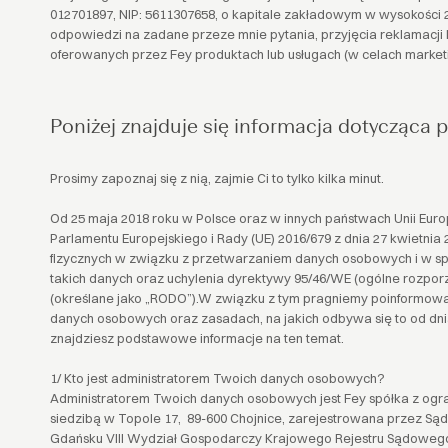
012701897, NIP: 5611307658, o kapitale zakładowym w wysokości 28
odpowiedzi na zadane przeze mnie pytania, przyjęcia reklamacji lu
oferowanych przez Fey produktach lub usługach (w celach market
Poniżej znajduje się informacja dotycząca
Prosimy zapoznaj się z nią, zajmie Ci to tylko kilka minut.
Od 25 maja 2018 roku w Polsce oraz w innych państwach Unii Eur
Parlamentu Europejskiego i Rady (UE) 2016/679 z dnia 27 kwietnia
fizycznych w związku z przetwarzaniem danych osobowych i w 
takich danych oraz uchylenia dyrektywy 95/46/WE (ogólne rozpor
(określane jako „RODO”).W związku z tym pragniemy poinformowa
danych osobowych oraz zasadach, na jakich odbywa się to od dnia
znajdziesz podstawowe informacje na ten temat.
1/ Kto jest administratorem Twoich danych osobowych?
Administratorem Twoich danych osobowych jest Fey spółka z ogr
siedzibą w Topole 17, 89-600 Chojnice, zarejestrowana przez S
Gdańsku VIII Wydział Gospodarczy Krajowego Rejestru Sądowego