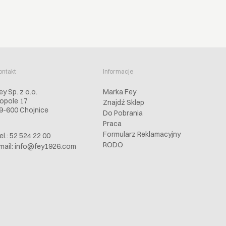
ontakt
Informacje
ey Sp. z o.o.
Marka Fey
opole 17
Znajdź Sklep
9-600 Chojnice
Do Pobrania
Praca
Formularz Reklamacyjny
el.: 52 524 22 00
RODO
mail:
info@fey1926.com