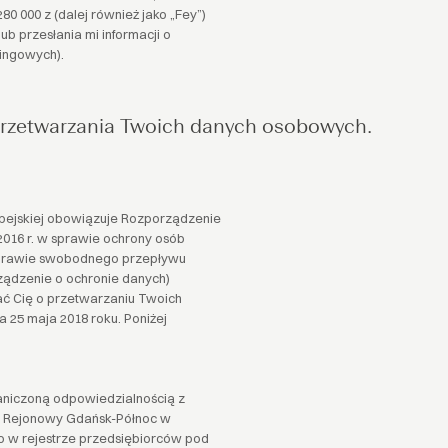
0 000 z (dalej również jako „Fey”)
b przesłania mi informacji o
ingowych).
 przetwarzania Twoich danych osobowych.
opejskiej obowiązuje Rozporządzenie
 2016 r. w sprawie ochrony osób
sprawie swobodnego przepływu
ządzenie o ochronie danych)
ć Cię o przetwarzaniu Twoich
 25 maja 2018 roku. Poniżej
aniczoną odpowiedzialnością z
ąd Rejonowy Gdańsk-Północ w
 w rejestrze przedsiębiorców pod