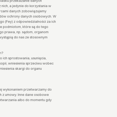
ypadku przekazanie danych
nich, a jedynie do korzystania w
rcami danych zobowiązujemy
rdów ochrony danych osobowych. W
o (Fey) z odpowiedzialności za ich
 podmiotom, które są do tego
go prawa, np. sądom, organom
 wystąpią do nas ze stosownym
h?
ich sprostowania, usunięcia,
kopii, wniesienia sprzeciwu wobec
iesienia skargi do organu
jej wykonaniem przetwarzamy do
ch z umowy. Inne dane osobowe
zetwarzania albo do momentu gdy