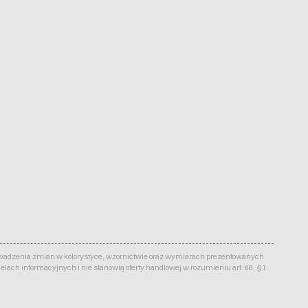
prowadzenia zmian w kolorystyce, wzornictwie oraz wymiarach prezentowanych
lach informacyjnych i nie stanowią oferty handlowej w rozumieniu art. 66, §1