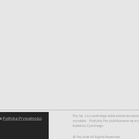
Fey Sp. z o.o zastrzega sobie prawa do w
ie
Polityka Prywatności
.
wyrobów. Produkty Fey publikowane są w ce
Kodeksu Cywilnego.
© Fey1926 All Rights Reserved