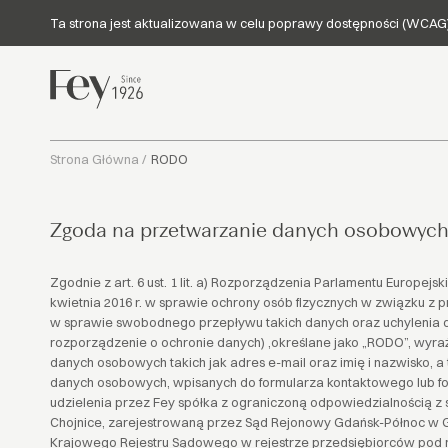
Ta strona jest aktualizowana w celu poprawy dostępności (WCAG)
Strona Główna
/
RODO
Zgoda na przetwarzanie danych osobowych
Zgodnie z art. 6 ust. 1 lit. a) Rozporządzenia Parlamentu Europejsk
kwietnia 2016 r. w sprawie ochrony osób fizycznych w związku z
w sprawie swobodnego przepływu takich danych oraz uchylenia 
rozporządzenie o ochronie danych) ,określane jako „RODO”, wyr
danych osobowych takich jak adres e-mail oraz imię i nazwisko, 
danych osobowych, wpisanych do formularza kontaktowego lub f
udzielenia przez Fey spółka z ograniczoną odpowiedzialnością z 
Chojnice, zarejestrowaną przez Sąd Rejonowy Gdańsk-Północ w 
Krajowego Rejestru Sądowego w rejestrze przedsiębiorców pod